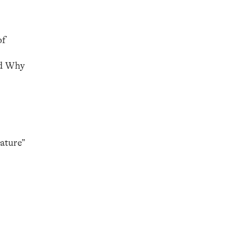
of
nd Why
ature”
: