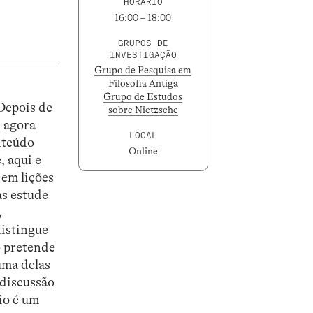
HORÁRIO
16:00 – 18:00
GRUPOS DE
INVESTIGAÇÃO
Grupo de Pesquisa em
Filosofia Antiga
Grupo de Estudos
Depois de
sobre Nietzsche
e agora
LOCAL
nteúdo
Online
, aqui e
 em lições
as estude
,
distingue
o pretende
uma delas
 discussão
io é um