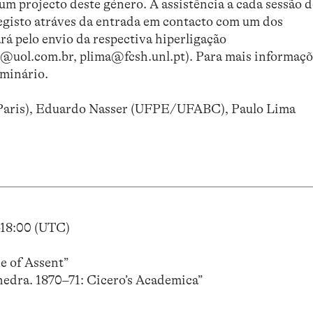
 um projecto deste género. A assistência a cada sessão 
egisto atráves da entrada em contacto com um dos
rá pelo envio da respectiva hiperligação
r@uol.com.br, plima@fcsh.unl.pt). Para mais informaçõ
eminário.
Paris), Eduardo Nasser (UFPE/UFABC), Paulo Lima
–18:00 (UTC)
e of Assent”
thedra. 1870–71: Cicero’s Academica”