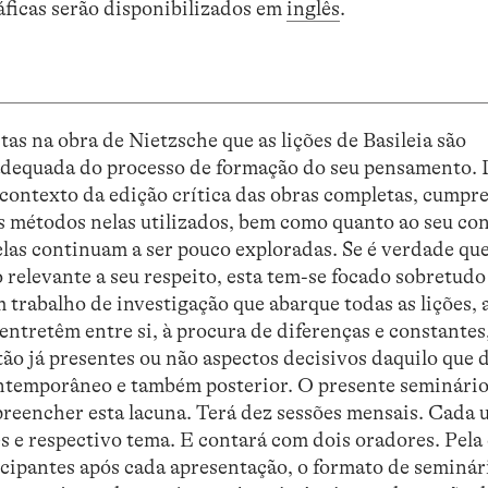
áficas serão disponibilizados em
inglês
.
stas na obra de Nietzsche que as lições de Basileia são
dequada do processo de formação do seu pensamento. 
o contexto da edição crítica das obras completas, cumpr
aos métodos nelas utilizados, bem como quanto ao seu co
, elas continuam a ser pouco exploradas. Se é verdade que
o relevante a seu respeito, esta tem-se focado sobretudo
m trabalho de investigação que abarque todas as lições, 
entretêm entre si, à procura de diferenças e constantes
ão já presentes ou não aspectos decisivos daquilo que 
ntemporâneo e também posterior. O presente seminári
preencher esta lacuna. Terá dez sessões mensais. Cada 
es e respectivo tema. E contará com dois oradores. Pela
icipantes após cada apresentação, o formato de seminár