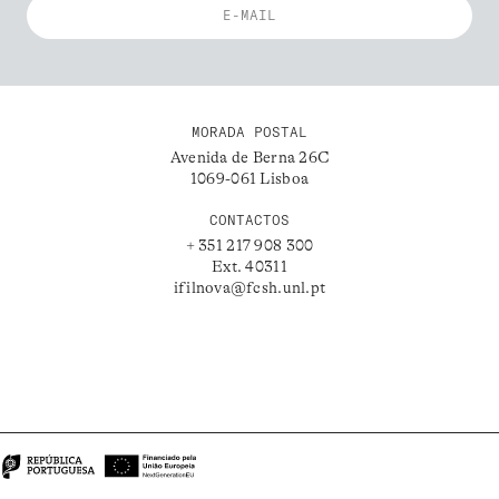
MORADA POSTAL
Avenida de Berna 26C
1069-061 Lisboa
CONTACTOS
+ 351 217 908 300
Ext. 40311
ifilnova@fcsh.unl.pt