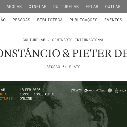
ARGLAB
CINELAB
CULTURELAB
EPLAB
OUTLAB
INTEGRADOS
S DE INVESTIGAÇÃO
COLABORADORES
GRUPOS DE INVESTIGAÇÃO
MEMBROS FUNDADORES E H
FORMAÇ
ÇÃO
PESSOAS
BIBLIOTECA
PUBLICAÇÕES
EVENTOS
CULTURELAB
• SEMINÁRIO INTERNACIONAL
ONSTÂNCIO & PIETER D
SESSÃO 6: PLATO