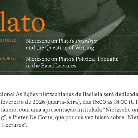
ional As lições nietzschianas de Basileia será dedicad
e fevereiro de 2026 (quarta-feira), das 16:00 às 18:00 (U
tâncio, com uma apresentação intitulada “Nietzsche on 
”, e Pieter De Corte, que por sua vez falará sobre “Nie
l Lectures”.