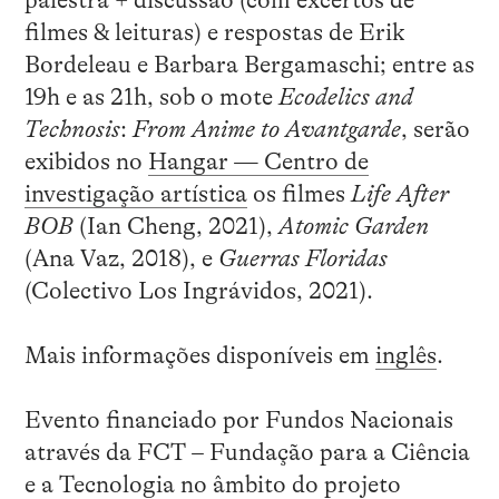
palestra + discussão (com excertos de
filmes & leituras) e respostas de Erik
Bordeleau e Barbara Bergamaschi; entre as
19h e as 21h, sob o mote
Ecodelics and
Technosis
:
From Anime to Avantgarde
, serão
exibidos no
Hangar — Centro de
investigação artística
os filmes
Life After
BOB
(Ian Cheng, 2021),
Atomic Garden
(Ana Vaz, 2018), e
Guerras Floridas
(Colectivo Los Ingrávidos, 2021).
Mais informações disponíveis em
inglês
.
Evento financiado por Fundos Nacionais
através da FCT – Fundação para a Ciência
e a Tecnologia no âmbito do projeto