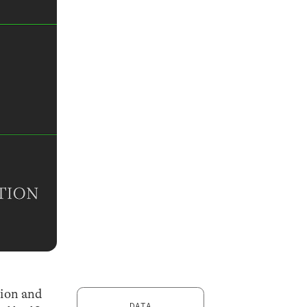
tion and
DATA