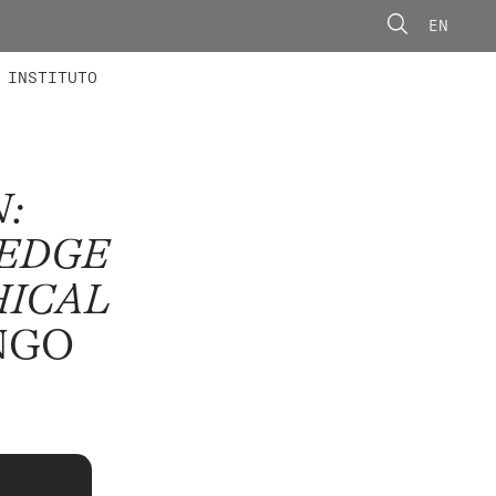
EN
ONORÁRIOS
ÃO AVANÇADA
CONCURSOS
INSTITUTO
N:
LEDGE
HICAL
NGO