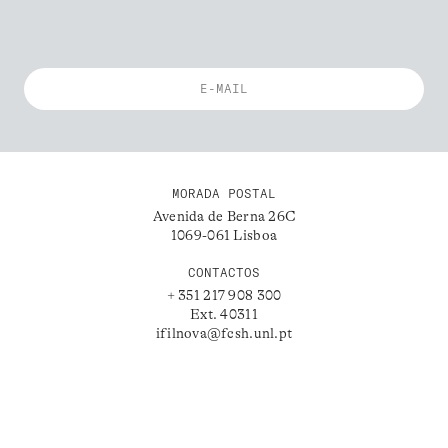
MORADA POSTAL
Avenida de Berna 26C
1069-061 Lisboa
CONTACTOS
+ 351 217 908 300
Ext. 40311
ifilnova@fcsh.unl.pt