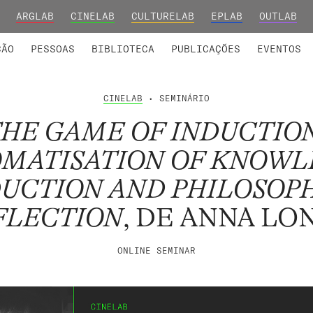
ARGLAB
CINELAB
CULTURELAB
EPLAB
OUTLAB
INTEGRADOS
S DE INVESTIGAÇÃO
COLABORADORES
GRUPOS DE INVESTIGAÇÃO
MEMBROS FUNDADORES E H
FORMAÇ
ÇÃO
PESSOAS
BIBLIOTECA
PUBLICAÇÕES
EVENTOS
CINELAB
• SEMINÁRIO
HE GAME OF INDUCTIO
MATISATION OF KNOW
UCTION AND PHILOSOP
FLECTION
, DE ANNA LO
ONLINE SEMINAR