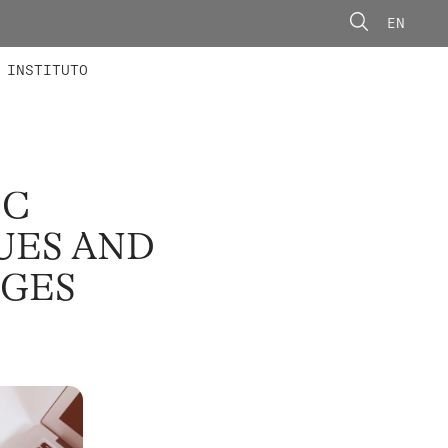
EN
ONORÁRIOS
ÃO AVANÇADA
CONCURSOS
INSTITUTO
IC
UES AND
GES