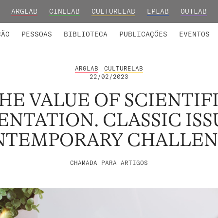
ARGLAB
CINELAB
CULTURELAB
EPLAB
OUTLAB
INTEGRADOS
S DE INVESTIGAÇÃO
COLABORADORES
GRUPOS DE INVESTIGAÇÃO
MEMBROS FUNDADORES E H
FORMAÇ
ÇÃO
PESSOAS
BIBLIOTECA
PUBLICAÇÕES
EVENTOS
ARGLAB
CULTURELAB
22/02/2023
HE VALUE OF SCIENTIF
ENTATION. CLASSIC ISS
NTEMPORARY CHALLEN
CHAMADA PARA ARTIGOS