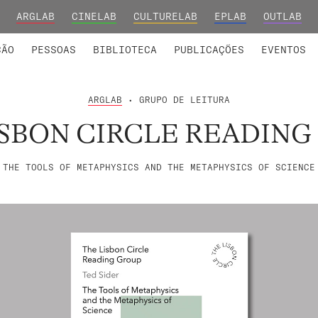
ARGLAB
CINELAB
CULTURELAB
EPLAB
OUTLAB
INTEGRADOS
S DE INVESTIGAÇÃO
COLABORADORES
GRUPOS DE INVESTIGAÇÃO
MEMBROS FUNDADORES E H
FORMAÇ
ÇÃO
PESSOAS
BIBLIOTECA
PUBLICAÇÕES
EVENTOS
ARGLAB
• GRUPO DE LEITURA
ISBON CIRCLE READING
THE TOOLS OF METAPHYSICS AND THE METAPHYSICS OF SCIENCE