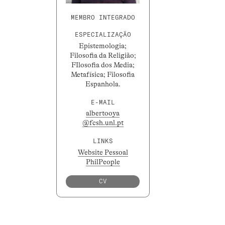
MEMBRO INTEGRADO
ESPECIALIZAÇÃO
Epistemologia;
Filosofia da Religião;
FIlosofia dos Media;
Metafísica; Filosofia
Espanhola.
E-MAIL
albertooya
@fcsh.unl.pt
LINKS
Website Pessoal
PhilPeople
CV