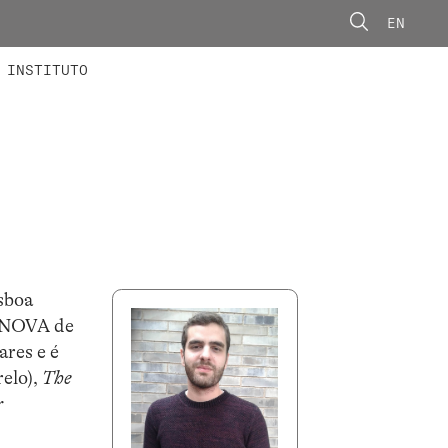
EN
ONORÁRIOS
ÃO AVANÇADA
CONCURSOS
INSTITUTO
sboa
e NOVA de
ares e é
elo),
The
r