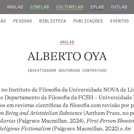
ARGLAB
CINELAB
CULTURELAB
EPLAB
OUTLAB
INTEGRADOS
S DE INVESTIGAÇÃO
COLABORADORES
GRUPOS DE INVESTIGAÇÃO
MEMBROS FUNDADORES E H
FORMAÇ
ÇÃO
PESSOAS
BIBLIOTECA
PUBLICAÇÕES
EVENTOS
ARGLAB
ALBERTO OYA
INVESTIGADOR DOUTORADO CONTRATADO
no Instituto de Filosofia da Universidade NOVA de Li
o Departamento de Filosofia da FCSH – Universidad
os em revistas científicas de filosofia com revisão por p
on Being and Aristotelian Substance
(Anthem Press, no pr
 Marías
(Palgrave Macmillan, 2024),
First-Person Shoote
eligious Fictionalism
(Palgrave Macmillan, 2020) e
An