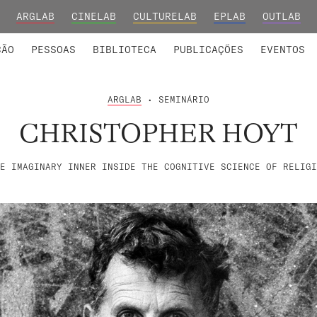
ARGLAB
CINELAB
CULTURELAB
EPLAB
OUTLAB
INTEGRADOS
S DE INVESTIGAÇÃO
COLABORADORES
GRUPOS DE INVESTIGAÇÃO
MEMBROS FUNDADORES E H
FORMAÇ
ÇÃO
PESSOAS
BIBLIOTECA
PUBLICAÇÕES
EVENTOS
ARGLAB
• SEMINÁRIO
CHRISTOPHER HOYT
E IMAGINARY INNER INSIDE THE COGNITIVE SCIENCE OF RELIGI