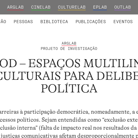
ARGLAB
CINELAB
CULTURELAB
EPLAB
OUTLAB
INTEGRADOS
S DE INVESTIGAÇÃO
COLABORADORES
GRUPOS DE INVESTIGAÇÃO
MEMBROS FUNDADORES E H
FORMAÇ
ÇÃO
PESSOAS
BIBLIOTECA
PUBLICAÇÕES
EVENTOS
ARGLAB
PROJETO DE INVESTIGAÇÃO
OD – ESPAÇOS MULTILI
ULTURAIS PARA DELI
POLÍTICA
barreiras à participação democrática, nomeadamente, a 
cessos políticos. Sejam entendidas como “exclusão exter
xclusão interna” (falta de impacto real nos resultados d
 injustiças comunicativas afetam desproporcionalmente 