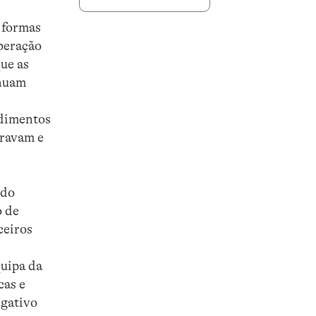
 formas
iberação
ue as
enuam
ndimentos
gravam e
udo
o de
ceiros
quipa da
cas e
egativo