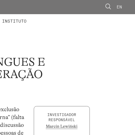
EN
ONORÁRIOS
ÃO AVANÇADA
CONCURSOS
INSTITUTO
NGUES E
BERAÇÃO
exclusão
INVESTIGADOR
na” (falta
RESPONSÁVEL
a discussão
Marcin Lewiński
pessoas de