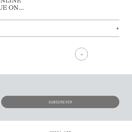
ONLINE
E ON...
+
→