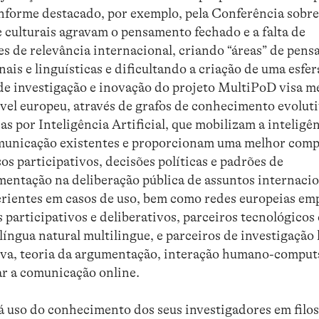
Conforme destacado, por exemplo, pela Conferência sobr
 e culturais agravam o pensamento fechado e a falta de
es de relevância internacional, criando “áreas” de pen
ais e linguísticas e dificultando a criação de uma esfer
de investigação e inovação do projeto MultiPoD visa m
ível europeu, através de grafos de conhecimento evoluti
s por Inteligência Artificial, que mobilizam a inteligê
comunicação existentes e proporcionam uma melhor com
s participativos, decisões políticas e padrões de
ntação na deliberação pública de assuntos internacio
perientes em casos de uso, bem como redes europeias e
participativos e deliberativos, parceiros tecnológico
íngua natural multilingue, e parceiros de investigação 
tiva, teoria da argumentação, interação humano-comput
ar a comunicação online.
uso do conhecimento dos seus investigadores em filos