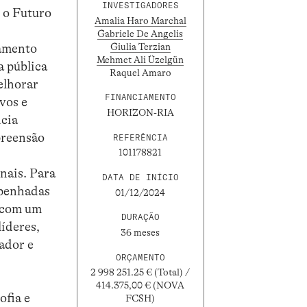
INVESTIGADORES
e o Futuro
Amalia Haro Marchal
Gabriele De Angelis
Giulia Terzian
samento
Mehmet Ali Üzelgün
a pública
Raquel Amaro
elhorar
FINANCIAMENTO
vos e
HORIZON-RIA
ncia
preensão
REFERÊNCIA
101178821
nais. Para
DATA DE INÍCIO
mpenhadas
01/12/2024
s com um
DURAÇÃO
líderes,
36 meses
ador e
ORÇAMENTO
2 998 251.25 € (Total) /
414.375,00 € (NOVA
ofia e
FCSH)