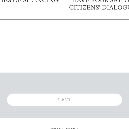
IES OF SILENCING
HAVE YOUR SAY: 
CITIZENS’ DIALOGU