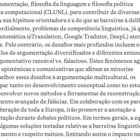
gumentação, filosofia da linguagem e filosofia política
a computacional (CLUNL), para contribuir de diversas
A sua hipótese orientadora é a de que as barreiras à del
ordialmente, problemas de competência linguística, já q
utomática (eTranslation, Google Tradutor, DeepL) at
s. Pelo contrário, os desafios mais profundos incluem o
tilos de argumentação diversificados e diferentes ente
rgumentativo razoável vs. falacioso. Estes fenómenos a
s epistémicas e comunicativas que afetam as minorias
lhor esses desafios à argumentação multicultural, os
ipar tanto no desenvolvimento conceptual como no est
senvolver novos métodos e ferramentas de reconstruçã
mento avançado de falácias. Em colaboração com os par
beração de toda a Europa, irão promover a anotação e
tação durante debates políticos. Em termos gerais, a e
umas soluções testadas relativas a barreiras linguísti
imento e respeito mútuos, limitando assim o impacto n