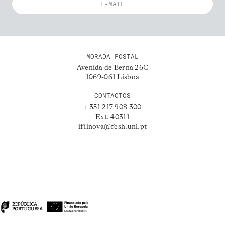
MORADA POSTAL
Avenida de Berna 26C
1069-061 Lisboa
CONTACTOS
+ 351 217 908 300
Ext. 40311
ifilnova@fcsh.unl.pt