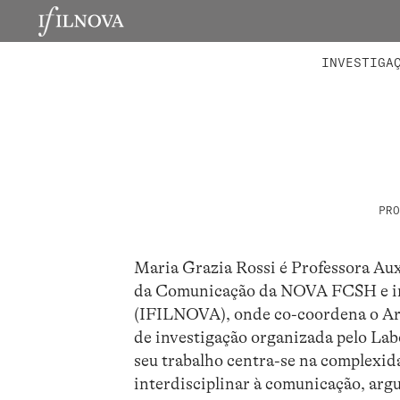
LABORATÓRIOS
MEMBROS 
PROJETO
INVESTIGA
PRO
Maria Grazia Rossi é Professora Au
da Comunicação da NOVA FCSH e inv
(IFILNOVA), onde co-coordena o Ar
de investigação organizada pelo La
seu trabalho centra-se na complexi
interdisciplinar à comunicação, arg