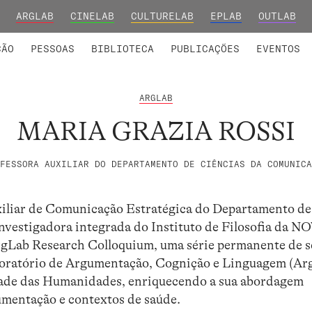
ARGLAB
CINELAB
CULTURELAB
EPLAB
OUTLAB
INTEGRADOS
S DE INVESTIGAÇÃO
COLABORADORES
GRUPOS DE INVESTIGAÇÃO
MEMBROS FUNDADORES E H
FORMAÇ
ÇÃO
PESSOAS
BIBLIOTECA
PUBLICAÇÕES
EVENTOS
ARGLAB
MARIA GRAZIA ROSSI
FESSORA AUXILIAR DO DEPARTAMENTO DE CIÊNCIAS DA COMUNICA
xiliar de Comunicação Estratégica do Departamento de
estigadora integrada do Instituto de Filosofia da N
gLab Research Colloquium, uma série permanente de 
boratório de Argumentação, Cognição e Linguagem (Ar
dade das Humanidades, enriquecendo a sua abordagem
umentação e contextos de saúde.