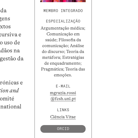
 da
MEMBRO INTEGRADO
agens
ESPECIALIZAÇÃO
extos
Argumentação médica;
cursiva e
Comunicação em
saúde; Filosofia da
o uso de
comunicação; Análise
adãos na
do discurso; Teoria da
metáfora; Estratégias
 gestão da
de enquadramento;
Pragmática; Teoria das
emoções.
rónicas e
E-MAIL
tion and
mgrazia.rossi
Comité
@fcsh.unl.pt
rnational
LINKS
Ciência Vitae
ORCID