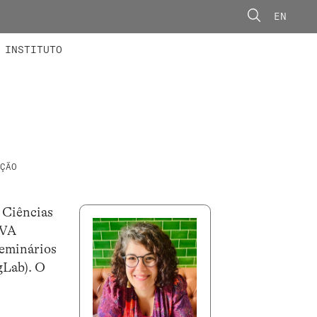
EN
ONORÁRIOS
ÃO AVANÇADA
CONCURSOS
INSTITUTO
ÇÃO
 Ciências
OVA
seminários
gLab). O