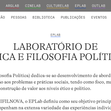
ARGLAB
CINELAB
CULTURELAB
EPLAB
OUTLAB
INTEGRADOS
S DE INVESTIGAÇÃO
COLABORADORES
GRUPOS DE INVESTIGAÇÃO
MEMBROS FUNDADORES E H
FORMAÇ
ÇÃO
PESSOAS
BIBLIOTECA
PUBLICAÇÕES
EVENTOS
EPLAB
LABORATÓRIO DE
ICA E FILOSOFIA POLÍT
osofia Política) dedica-se ao desenvolvimento de abor
ção aos problemas e práticas sociais, tendo como foco, m
nstrução de valor aos níveis ético e político.
o IFILNOVA, o EPLab definiu como seu objetivo princip
empenham na extensa variedade das experiências indivi