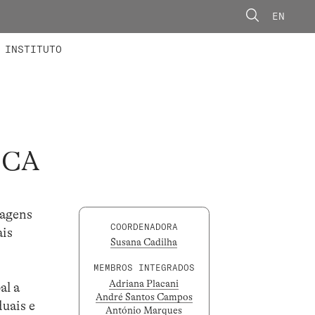
EN
ONORÁRIOS
ÃO AVANÇADA
CONCURSOS
INSTITUTO
ICA
dagens
COORDENADORA
ais
Susana Cadilha
MEMBROS INTEGRADOS
Adriana Placani
al a
André Santos Campos
duais e
António Marques