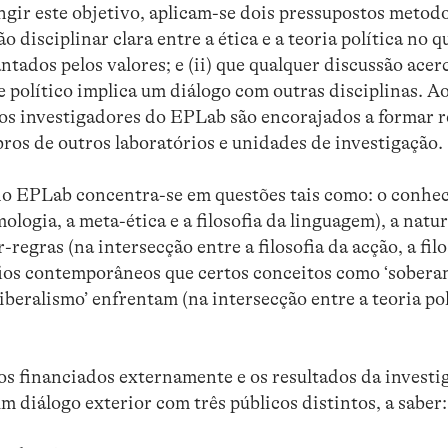
gir este objetivo, aplicam-se dois pressupostos metodo
o disciplinar clara entre a ética e a teoria política no q
ntados pelos valores; e (ii) que qualquer discussão acer
 e político implica um diálogo com outras disciplinas. A
a, os investigadores do EPLab são encorajados a formar 
ros de outros laboratórios e unidades de investigação.
do EPLab concentra-se em questões tais como: o conhe
ologia, a meta-ética e a filosofia da linguagem), a natu
regras (na intersecção entre a filosofia da acção, a filo
safios contemporâneos que certos conceitos como ‘soberan
e ‘liberalismo’ enfrentam (na intersecção entre a teoria pol
os financiados externamente e os resultados da investi
 diálogo exterior com três públicos distintos, a saber: