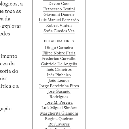
lógicos, a
Devon Cass
Francesco Testini
ue toca às
Giovanni Damele
ca da
Luís Manuel Bernardo
Robert Vinten
o explorar
Sofia Guedes Vaz
redes
COLABORADORES
Diogo Carneiro
Filipe Nobre Faria
cimento
Frederico Carvalho
reza da
Gabriele De Angelis
Inês Cisneiros
sofia do
Inês Pinheiro
ia’,
João Lemos
ítica e a
Jorge Pereirinha Pires
José Gusmão
Rodrigues
José M. Pereira
gação
Luís Miguel Simões
Margherita Giannoni
Regina Queiroz
Rui Tavares