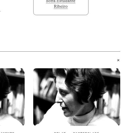
Sofia Estudante
Ribeiro
a
+